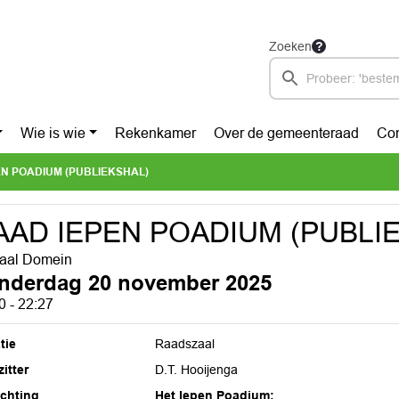
Zoeken
Wie is wie
Rekenkamer
Over de gemeenteraad
Con
EN POADIUM (PUBLIEKSHAL)
AAD IEPEN POADIUM (PUBLI
aal Domein
nderdag 20 november 2025
0 - 22:27
tie
Raadszaal
itter
D.T. Hooijenga
ichting
Het Iepen Poadium: