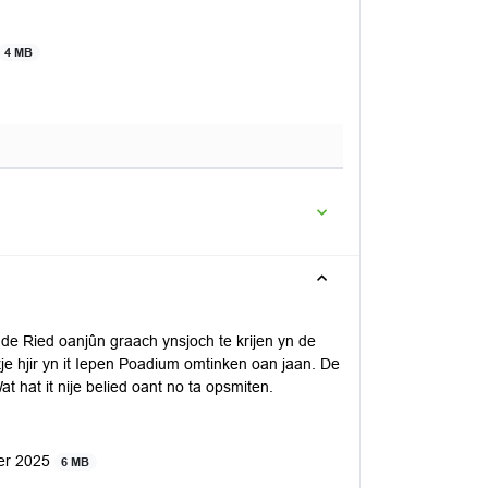
4 MB
de Ried oanjûn graach ynsjoch te krijen yn de
je hjir yn it Iepen Poadium omtinken oan jaan. De
at hat it nije belied oant no ta opsmiten.
ber 2025
6 MB