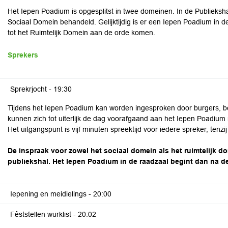
Het Iepen Poadium is opgesplitst in twee domeinen. In de Publieksh
Sociaal Domein behandeld. Gelijktijdig is er een Iepen Poadium in
tot het Ruimtelijk Domein aan de orde komen.
Sprekers
Sprekrjocht -
19:30
Tijdens het Iepen Poadium kan worden ingesproken door burgers, bed
kunnen zich tot uiterlijk de dag voorafgaand aan het Iepen Poadium m
Het uitgangspunt is vijf minuten spreektijd voor iedere spreker, tenzi
De inspraak voor zowel het sociaal domein als het ruimtelijk do
publiekshal. Het Iepen Poadium in de raadzaal begint dan na d
Iepening en meidielings -
20:00
Fêststellen wurklist -
20:02