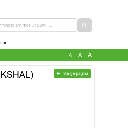
tact
A
A
A
EKSHAL)
Vorige pagina