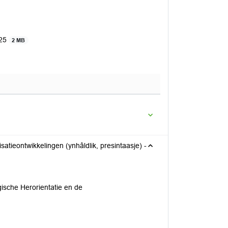
025
2 MB
atieontwikkelingen (ynhâldlik, presintaasje) -
ische Herorientatie en de