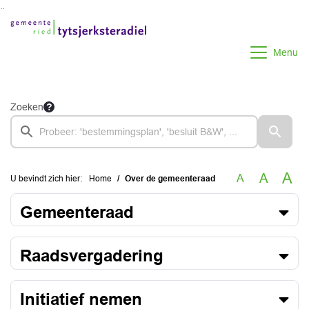
Ga naar de inhoud van deze pagina
Ga naar het zoeken
Ga naar het menu
Menu
Zoeken
A
A
A
U bevindt zich hier:
Home
Over de gemeenteraad
Gemeenteraad
Raadsvergadering
Initiatief nemen