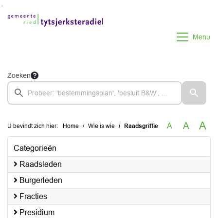
Ga naar de inhoud van deze pagina
Ga naar het zoeken
Ga naar het menu
Menu
Zoeken
A
A
A
U bevindt zich hier:
Home
Wie is wie
Raadsgriffie
Categorieën
Raadsleden
Burgerleden
Fracties
Presidium