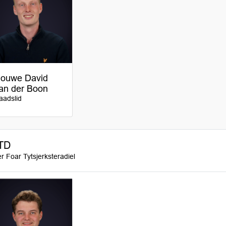
ouwe David
an der Boon
aadslid
TD
er Foar Tytsjerksteradiel