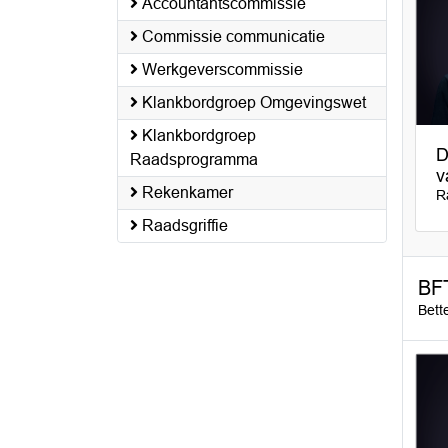
Accountantscommissie
Commissie communicatie
Werkgeverscommissie
Klankbordgroep Omgevingswet
Klankbordgroep
D
Raadsprogramma
v
Rekenkamer
R
Raadsgriffie
BF
Bett