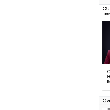
CU
Chri
G
H
B
Ove