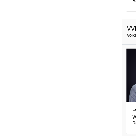
R
VV
Volk
P
W
R