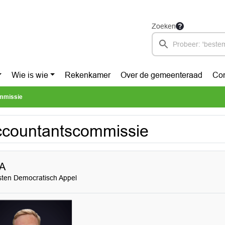
Zoeken
Wie is wie
Rekenkamer
Over de gemeenteraad
Con
mmissie
countantscommissie
A
sten Democratisch Appel