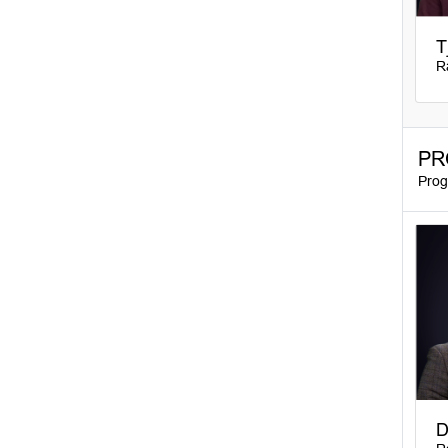
T
R
PR
Prog
D