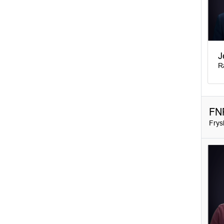
J
R
FN
Frys