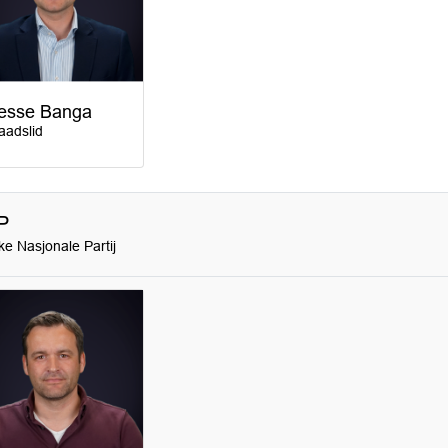
esse Banga
aadslid
P
ke Nasjonale Partij