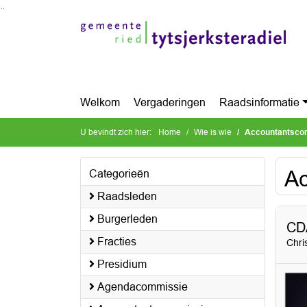
Ga naar de inhoud van deze pagina
Ga naar het zoeken
Ga naar het menu
Welkom
Vergaderingen
Raadsinformatie
U bevindt zich hier:
Home
Wie is wie
Accountantsco
Ac
Categorieën
Raadsleden
Burgerleden
CD
Fracties
Chri
Presidium
Agendacommissie