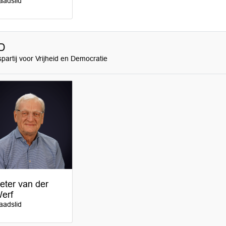
aadslid
D
spartij voor Vrijheid en Democratie
eter van der
erf
aadslid