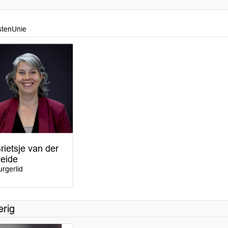
stenUnie
rietsje van der
eide
urgerlid
rig