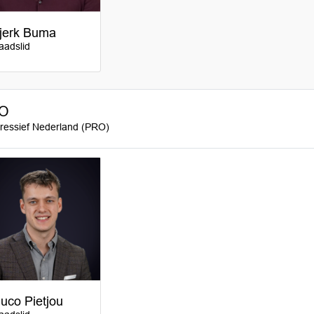
jerk Buma
aadslid
O
ressief Nederland (PRO)
uco Pietjou