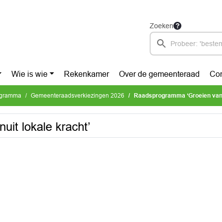
Zoeken
Wie is wie
Rekenkamer
Over de gemeenteraad
Con
ogramma
Gemeenteraadsverkiezingen 2026
Raadsprogramma ‘Groeien vanui
it lokale kracht’