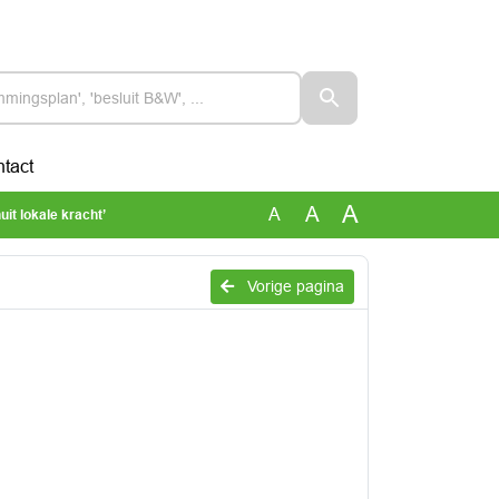
tact
A
A
A
t lokale kracht’
Vorige pagina