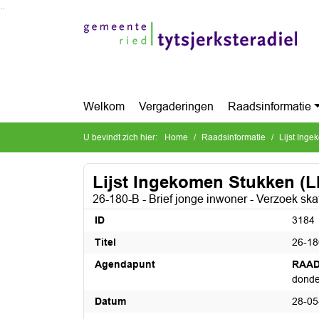
Ga naar de inhoud van deze pagina
Ga naar het zoeken
Ga naar het menu
Welkom
Vergaderingen
Raadsinformatie
U bevindt zich hier:
Home
Raadsinformatie
Lijst Ing
Lijst Ingekomen Stukken (L
26-180-B - Brief jonge inwoner - Verzoek sk
ID
3184
Titel
26-18
Agendapunt
RAAD
donde
Datum
28-05