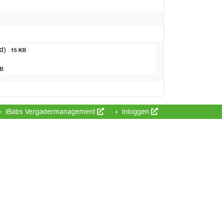
rd)
15 KB
KB
iBabs Vergadermanagement
Inloggen