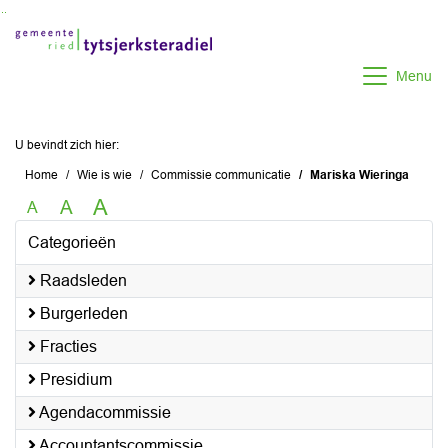
Ga naar de inhoud van deze pagina
Ga naar het zoeken
Ga naar het menu
Menu
U bevindt zich hier:
Home
Wie is wie
Commissie communicatie
Mariska Wieringa
A
A
A
Categorieën
Raadsleden
Burgerleden
Fracties
Presidium
Agendacommissie
Accountantscommissie