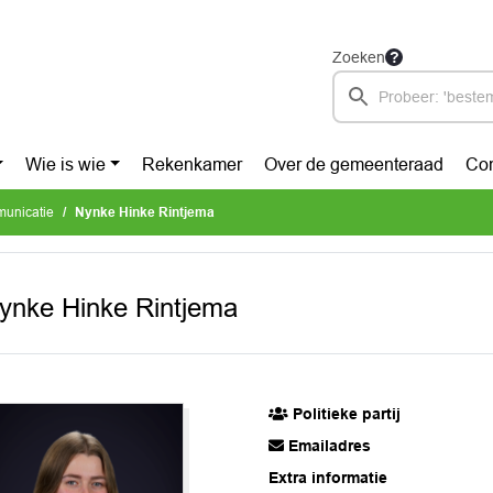
Zoeken
Wie is wie
Rekenkamer
Over de gemeenteraad
Con
unicatie
Nynke Hinke Rintjema
ynke Hinke Rintjema
Politieke partij
Emailadres
Extra informatie