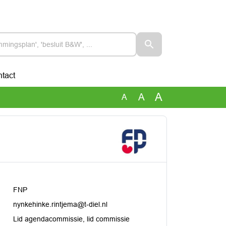
tact
A
A
A
FNP
nynkehinke.rintjema@t-diel.nl
Lid agendacommissie, lid commissie